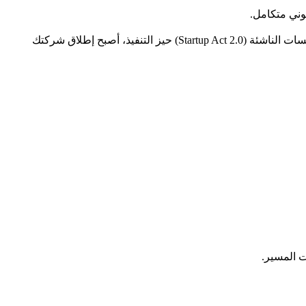
يعتبر عام 2026 عام "المقاول الرقمي" بامتياز في تونس. مع الرقمنة الشاملة للإجراءات الإدارية ودخول التعديلات الجديدة على قانون المؤسسات الناشئة (Startup Act 2.0) حيز التنفيذ، أصبح إطلاق شركتك