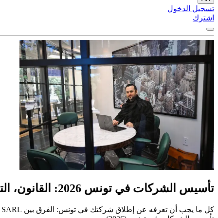
تسجيل الدخول
اشترك
تأسيس الشركات في تونس 2026: القانون، التكاليف ودليل الباعثين الشامل
كل ما يجب أن تعرفه عن إطلاق شركتك في تونس: الفرق بين SARL و SUARL، مراحل التسجيل، التزامات 2026، وكيفية التحضير بملف قانوني متكامل.