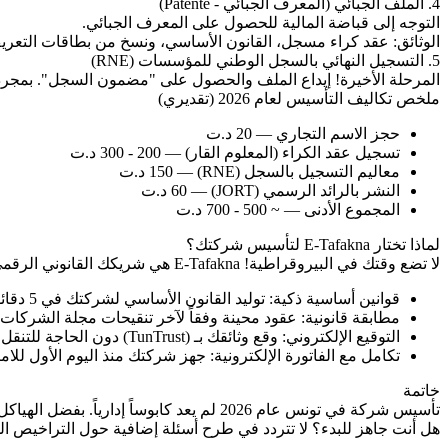
4. الملف الجبائي (المعرف الجبائي - Patente)
التوجه إلى قباضة المالية للحصول على المعرف الجبائي.
الوثائق: عقد كراء مسجل، القانون الأساسي، ونسخ من بطاقات التعري
5. التسجيل النهائي بالسجل الوطني للمؤسسات (RNE)
المرحلة الأخيرة! إيداع الملف والحصول على "مضمون السجل". بمجرد 
ملخص تكاليف التأسيس لعام 2026 (تقديري)
حجز الاسم التجاري — 20 د.ت
تسجيل عقد الكراء (المعلوم القار) — 200 - 300 د.ت
معاليم التسجيل بالسجل (RNE) — 150 د.ت
النشر بالرائد الرسمي (JORT) — 60 د.ت
المجموع الأدنى — ~ 500 - 700 د.ت
لماذا تختار E-Tafakna لتأسيس شركتك؟
لا تضع وقتك في البيروقراطية! E-Tafakna هي شريكك القانوني الرقمي في تونس:
قوانين أساسية ذكية: توليد القانون الأساسي لشركتك في 5 دقائق.
مطابقة قانونية: عقود محينة وفقاً لآخر تنقيحات مجلة الشركات التجا
التوقيع الإلكتروني: وقع وثائقك بـ (TunTrust) دون الحاجة للتنقل.
تكامل مع الفاتورة الإلكترونية: جهز شركتك منذ اليوم الأول للا
خاتمة
تأسيس شركة في تونس عام 2026 لم يعد كابوساً إدارياً. بفضل الهياكل القانونية الواضحة والأدوات الرقمية مثل E-Tafakna، يمكنك التركيز على نمو مشروعك وترك التعقيدات القانونية للمختصين.
هل أنت جاهز للبدء؟ لا تتردد في طرح أسئلة إضافية حول التراخيص ا