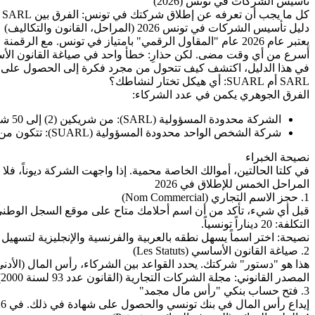
تأسيس الشركات في تونس (2026)
كل ما يجب أن تعرفه عن إطلاق شركتك في تونس: الفرق بين SARL و SUARL، مراحل التسجيل، التزامات 2026، وكيفية التحضير بملف قانوني متكامل.
دليل تأسيس الشركات في تونس 2026 (المراحل، القانون والتكاليف)
أسرع من أي وقت مضى. لكن حذارِ: خطأ واحد في صياغة القانون الأس
في هذا الدليل، اكتشف كيف تتحول من مجرد فكرة إلى الحصول على السجل الوطني
SARL أم SUARL: أي هيكل تختار لنشاطك؟
الفرق الجوهري يكمن في عدد الشركاء:
الشركة محدودة المسؤولية (SARL): من شريكين (2) إلى 50 شريكاً. هي الهيكل المثالي للعمل الجماعي وجلب المستثمرين.
شركة الشخص الواحد محدودة المسؤولية (SUARL): تتكون من شريك وحيد. أنت المدير والمقرر الوحيد على متن السفينة.
نصيحة الخبراء
في كلتا الحالتين، أموالك الخاصة محمية. إذا واجهت الشركة ديوناً، فلا
المراحل الخمس للإطلاق في 2026
1. حجز الاسم التجاري (Nom Commercial)
قبل أي شيء، تأكد من أن اسم أحلامك متاح على موقع السجل الوطني لل
التكلفة: 20 ديناراً تونسياً.
نصيحة: اختر اسماً يسهل نطقه بالعربية والفرنسية والإنجليزية لتسهيل ا
2. صياغة القانون الأساسي (Les Statuts)
هذا هو "دستور" شركتك. يحدد القواعد بين الشركاء، رأس المال (الأدنى القانوني 1 دينار، لكن ننصح بـ 1000 دينار للمصداقية البنكية)
المصدر القانوني: مجلة الشركات التجارية (القانون عدد 93 لسنة 2000).
3. فتح حساب بنكي "رأس مال مجمد"
إيداع رأس المال في بنك تونسي والحصول على شهادة في ذلك. في 2026، توفر "البنوك الرقمية" التونسية إمكانية القيام بذلك عبر الإنترنت.