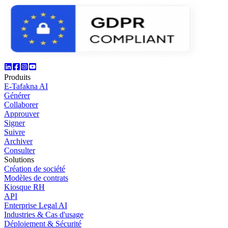
Produits
E-Tafakna AI
Générer
Collaborer
Approuver
Signer
Suivre
Archiver
Consulter
Solutions
Création de société
Modèles de contrats
Kiosque RH
API
Enterprise Legal AI
Industries & Cas d'usage
Déploiement & Sécurité