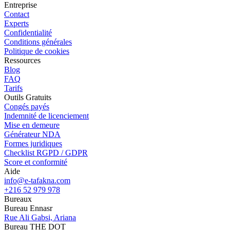
Entreprise
Contact
Experts
Confidentialité
Conditions générales
Politique de cookies
Ressources
Blog
FAQ
Tarifs
Outils Gratuits
Congés payés
Indemnité de licenciement
Mise en demeure
Générateur NDA
Formes juridiques
Checklist RGPD / GDPR
Score et conformité
Aide
info@e-tafakna.com
+216 52 979 978
Bureaux
Bureau Ennasr
Rue Ali Gabsi, Ariana
Bureau THE DOT