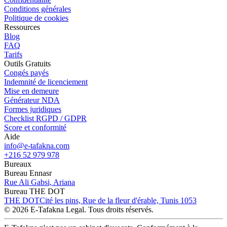
Conditions générales
Politique de cookies
Ressources
Blog
FAQ
Tarifs
Outils Gratuits
Congés payés
Indemnité de licenciement
Mise en demeure
Générateur NDA
Formes juridiques
Checklist RGPD / GDPR
Score et conformité
Aide
info@e-tafakna.com
+216 52 979 978
Bureaux
Bureau Ennasr
Rue Ali Gabsi, Ariana
Bureau THE DOT
THE DOT
Cité les pins, Rue de la fleur d'érable, Tunis 1053
© 2026 E-Tafakna Legal. Tous droits réservés.