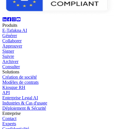
Produits
E-Tafakna AI
Générer
Collaborer
Approuver
Signer
Suivre
Archiver
Consulter
Solutions
Création de société
Modèles de contrats
Kiosque RH
API
Enterprise Legal AI
Industries & Cas d'usage
Déploiement & Sécurité
Entreprise
Contact
Experts
Confidentialité